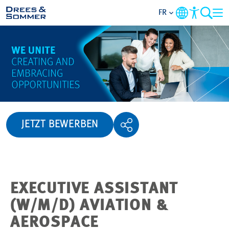
FR
APERÇU
QUI NOUS SOMMES
AVANTAGES
JETZT BEWERBEN
ACTIVITÉS
CARRIÈRES
EXECUTIVE ASSISTANT
POSTULER
(W/M/D) AVIATION &
AEROSPACE
NOS OFFRES